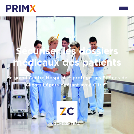
SANTÉ
Sécuriser les dossiers
médicaux des patients
Un grand Centre Hospitalier protège ses Fermes de
Clients Légers opérant avec Citrix™
ZONECENTRAL