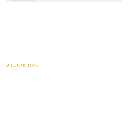
CULTURE TECH.
COMMENT SÉCURISER UNE CLÉ
USB OU UN DISQUE DUR EXTERNE
?
EN SAVOIR PLUS