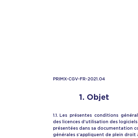
Nos certifications
for Files in Transit
Bulletins de sécurité
for Emails
Certificats X509
for Disks and Laptops
PRIMX-CGV-FR-2021.04
1. Objet
1.1. Les présentes conditions général
des licences d’utilisation des logicie
présentées dans sa documentation com
générales s’appliquent de plein droit 