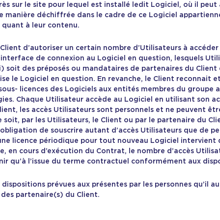
sur le site pour lequel est installé ledit Logiciel, où il peut a
e manière déchiffrée dans le cadre de ce Logiciel appartienne
 quant à leur contenu.
Client d’autoriser un certain nombre d’Utilisateurs à accéder
n interface de connexion au Logiciel en question, lesquels Util
i) soit des préposés ou mandataires de partenaires du Client 
ise le Logiciel en question. En revanche, le Client reconnait et
sous- licences des Logiciels aux entités membres du groupe au
ies. Chaque Utilisateur accède au Logiciel en utilisant son ac
Client, les accès Utilisateurs sont personnels et ne peuvent ê
oit, par les Utilisateurs, le Client ou par le partenaire du Cl
i l’obligation de souscrire autant d’accès Utilisateurs que de 
ne licence périodique pour tout nouveau Logiciel intervient da
ire, en cours d’exécution du Contrat, le nombre d’accès Utili
nir qu’à l’issue du terme contractuel conformément aux disposi
dispositions prévues aux présentes par les personnes qu’il auto
des partenaire(s) du Client.