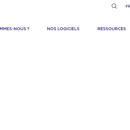
F
OMMES-NOUS ?
NOS LOGICIELS
RESSOURCES
IONS GÉNÉRALES D