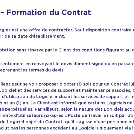
 Formation du Contrat
ogies est une offre de contracter. Sauf disposition contraire é
tir de sa date d’établissement.
tation sans réserve par le Client des conditions figurant au de
consentement en renvoyant le devis dûment signé ou en pass
eprenant les termes du devis.
Client peut se voir proposer d’opter (i) soit pour un Contrat l
 Logiciel et des services de support et maintenance associés, (i
 d’utilisation du Logiciel incluant les services de support et
oins un (1) an. Le Client est informé que certains Logiciels ne
 perpétuelles. Par ailleurs, selon la nature des Logiciels acqu
imité d’utilisateurs (ci-après « Poste de travail ») soit par uti
ur du Logiciel objet du Contrat, qu’il s’agisse d’une personne 
inclut pas les personnes accédant au Logiciel uniquement via l