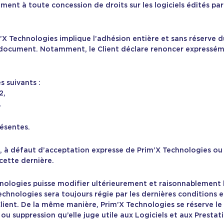
ment à toute concession de droits sur les logiciels édités par
Technologies implique l’adhésion entière et sans réserve du
e document. Notamment, le Client déclare renoncer expressém
 suivants :
2,
,
résentes.
c, à défaut d’acceptation expresse de Prim’X Technologies ou
 cette dernière.
hnologies puisse modifier ultérieurement et raisonnablement 
 Technologies sera toujours régie par les dernières conditions
lient. De la même manière, Prim’X Technologies se réserve le
 suppression qu’elle juge utile aux Logiciels et aux Prestatio