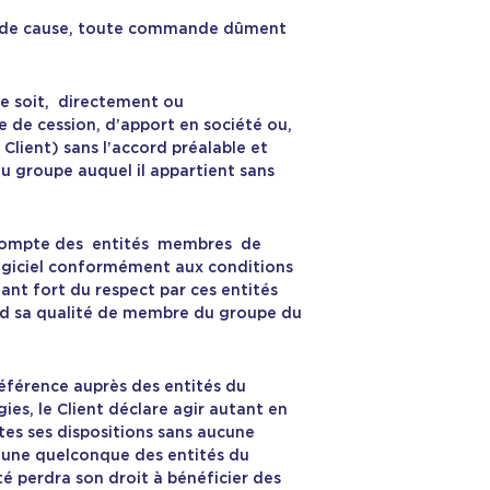
tat de cause, toute commande dûment
ce soit, directement ou
 de cession, d’apport en société ou,
Client) sans l’accord préalable et
 groupe auquel il appartient sans
 le compte des entités membres de
 Logiciel conformément aux conditions
tant fort du respect par ces entités
erd sa qualité de membre du groupe du
référence auprès des entités du
es, le Client déclare agir autant en
tes ses dispositions sans aucune
 l’une quelconque des entités du
té perdra son droit à bénéficier des