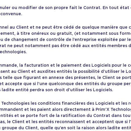
annuler ou modifier de son propre fait le Contrat. En tout é
 convenue.
onnel au Client et ne peut être cédé de quelque manière que 
lement, à titre onéreux ou gratuit, (et notamment sous forme
ou de changement de contrôle de l’entreprise exploitée par le 
trat ne peut notamment pas être cédé aux entités membres du
Technologies.
 commande, la facturation et le paiement des Logiciels pour
nt au Client et auxdites entités la possibilité d’utiliser le
els telle que figurant en annexe des présentes, le Client se por
it et accepte que si l’une quelconque des entités du groupe p
s ladite entité perdra son droit d’utiliser les Logiciels.
 Technologies les conditions financières des Logiciels et les 
ommandent et les paient alors directement à Prim’X Technologi
ités et se porte fort de la ratification du Contrat dans tou
cas, le Client et les entités reconnaissent et acceptent que si
roupe du Client, quelle qu’en soit la raison alors ladite enti