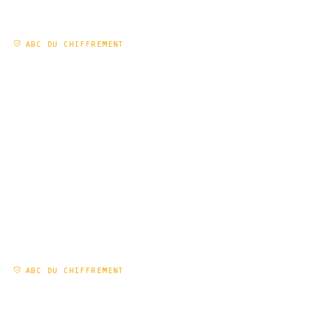
ABC DU CHIFFREMENT
LE CHIFFREMENT : PILIER DE LA
CONFIANCE NUMÉRIQUE
EN SAVOIR PLUS
ABC DU CHIFFREMENT
LA PILE DE SÉCURITÉ : UNE