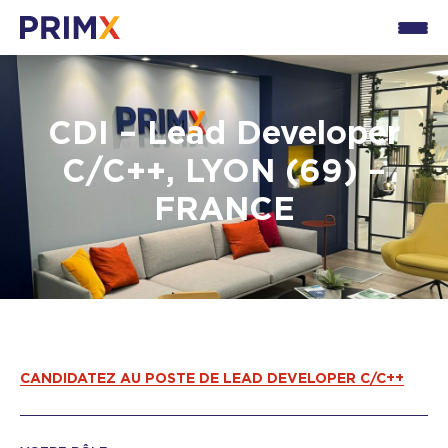
CDI – Lead Developer
C/C++, LYON (69) –
FRANCE
CANDIDATEZ AU POSTE DE LEAD DEVELOPER C/C++