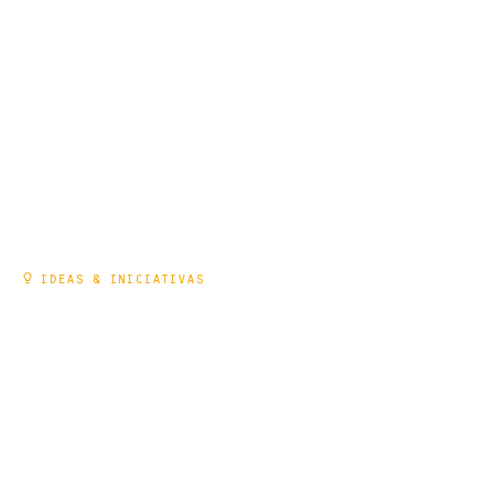
PRECONCEBIDAS!
MÁS INFORMACIÓN
IDEAS & INICIATIVAS
SENSIBILIZACIÓN DE LOS
EMPLEADOS: UN REQUISITO
PREVIO PARA LA PROTECCIÓN DE
LOS DATOS