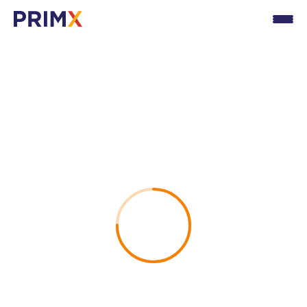
Security Bulletin
24931936
Manipulation of ZEDMAIL technical files can allow
an elevation of privilege
HIGH