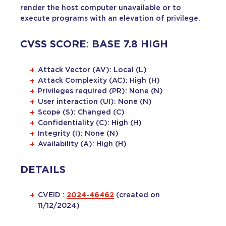
render the host computer unavailable or to
execute programs with an elevation of privilege.
CVSS SCORE: BASE 7.8 HIGH
Attack Vector (AV): Local (L)
Attack Complexity (AC): High (H)
Privileges required (PR): None (N)
User interaction (UI): None (N)
Scope (S): Changed (C)
Confidentiality (C): High (H)
Integrity (I): None (N)
Availability (A): High (H)
DETAILS
CVEID :
2024-46462
(created on
11/12/2024)