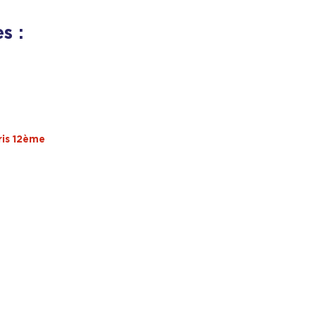
s :
ris 12ème