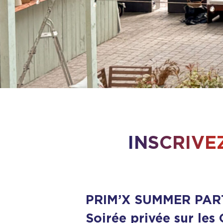
Nos certifications
for Files in Transit
Bulletins de sécurité
for Emails
Certificats X509
for Disks and Laptops
INSCRIVE
PRIM’X SUMMER PAR
Soirée privée sur les