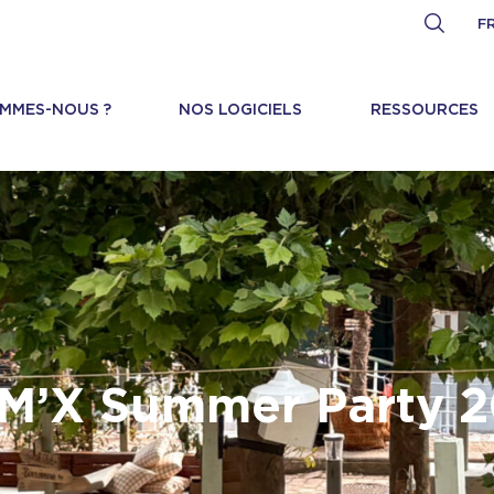
F
OMMES-NOUS ?
NOS LOGICIELS
RESSOURCES
M’X Summer Party 